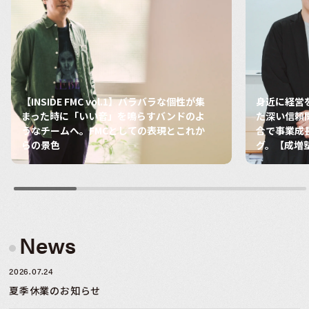
【INSIDE FMC vol.1】バラバラな個性が集
身近に経営
まった時に「いい音」を鳴らすバンドのよ
た深い信頼
うなチームへ。FMCとしての表現とこれか
合で事業成
らの景色
グ。【成増
News
2026.07.24
夏季休業のお知らせ