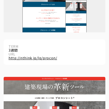
TERM
3週間
URL
http://nthink.jp/lp/procon/