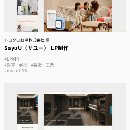
トヨタ自動車株式会社 様
SayuU（サユー） LP制作
LP制作
教育・学校
製造・工業
microCMS